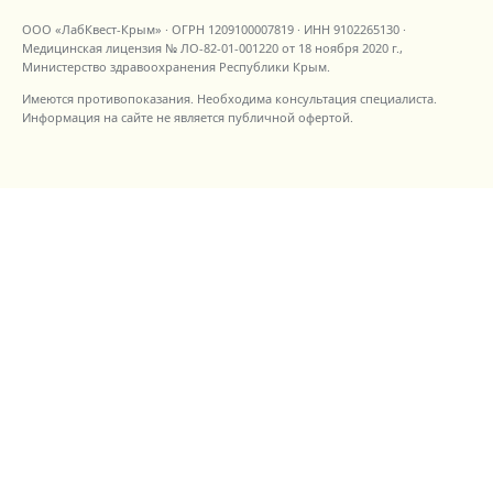
ООО «ЛабКвест-Крым»
· ОГРН
1209100007819
· ИНН
9102265130
·
Медицинская лицензия №
ЛО-82-01-001220
от
18 ноября 2020 г.
,
Министерство здравоохранения Республики Крым
.
Имеются противопоказания. Необходима консультация специалиста.
Информация на сайте не является публичной офертой.