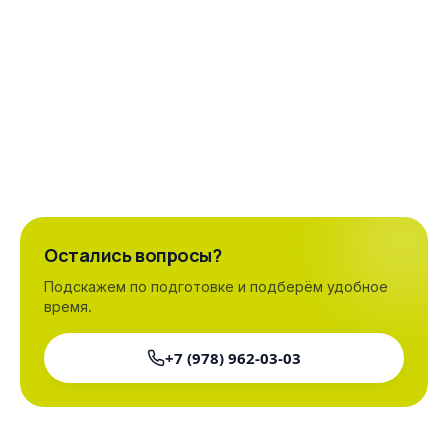
Сколько стоит узи матки и придатков в
+
Симферополе?
Как записаться на исследование?
+
Остались вопросы?
Подскажем по подготовке и подберём удобное
время.
+7 (978) 962-03-03