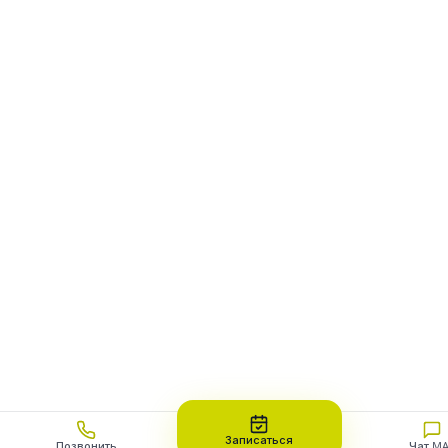
Записаться
Позвонить
Чат M