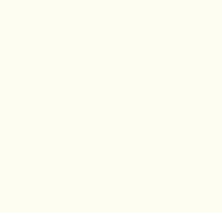
+
+
+
+